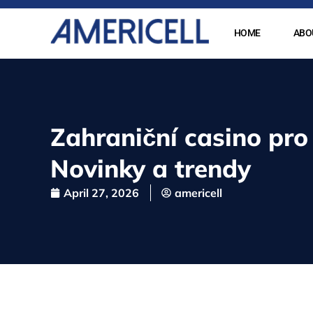
HOME
ABO
Zahraniční casino pro
Novinky a trendy
April 27, 2026
americell