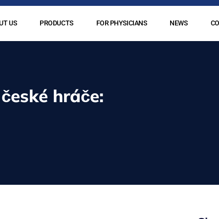
UT US
PRODUCTS
FOR PHYSICIANS
NEWS
CO
 české hráče: