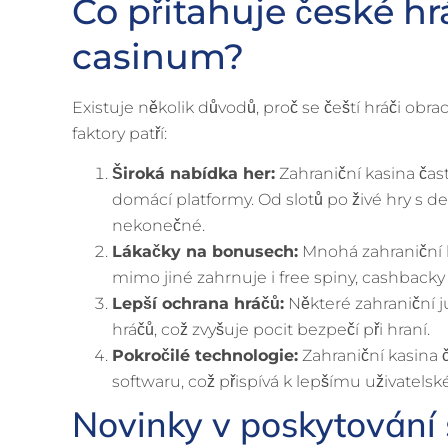
Co přitahuje české h
casinum?
Existuje několik důvodů, proč se čeští hráči obr
faktory patří:
Široká nabídka her:
Zahraniční kasina čast
domácí platformy. Od slotů po živé hry s 
nekonečné.
Lákačky na bonusech:
Mnohá zahraniční ka
mimo jiné zahrnuje i free spiny, cashbacky a
Lepší ochrana hráčů:
Některé zahraniční ju
hráčů, což zvyšuje pocit bezpečí při hraní.
Pokročilé technologie:
Zahraniční kasina č
softwaru, což přispívá k lepšímu uživatels
Novinky v poskytování 