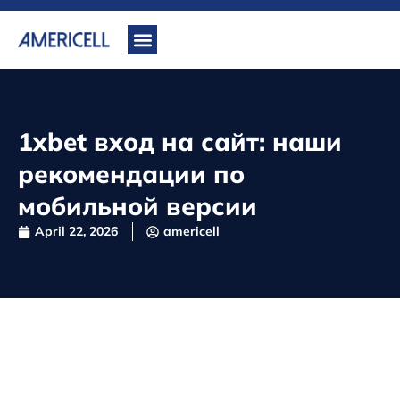
1xbet вход на сайт: наши
рекомендации по
мобильной версии
April 22, 2026
americell