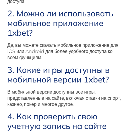
доступа.
2. Можно ли использовать
мобильное приложение
1xbet?
Да, вы можете скачать мобильное приложение для
iOS или Android для более удобного доступа ко
всем функциям.
3. Какие игры доступны в
мобильной версии 1xbet?
В мобильной версии доступны все игры,
представленные на сайте, включая ставки на спорт,
казино, покер и многое другое.
4. Как проверить свою
учетную запись на сайте