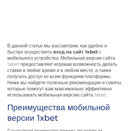
1xbet вход на сайт:
наши рекомендации по
мобильной версии
В данной статье мы рассмотрим, как удобно и
быстро осуществить
вход на сайт 1xbet
с
мобильного устройства. Мобильная версия сайта
1xbet предоставляет игрокам возможность делать
ставки в любое время и в любом месте, а также
получать доступ ко всем функциям платформы.
Ниже вы найдёте полезные рекомендации и советы,
которые помогут вам максимально эффективно
использовать мобильная версию сайта 1xbet.
Преимущества мобильной
версии 1xbet
Существует множество причин, по которым