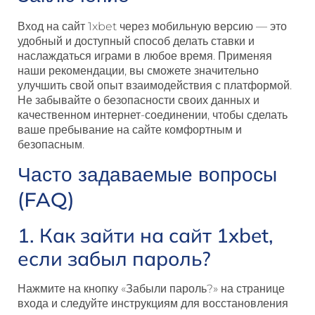
Вход на сайт 1xbet через мобильную версию — это
удобный и доступный способ делать ставки и
наслаждаться играми в любое время. Применяя
наши рекомендации, вы сможете значительно
улучшить свой опыт взаимодействия с платформой.
Не забывайте о безопасности своих данных и
качественном интернет-соединении, чтобы сделать
ваше пребывание на сайте комфортным и
безопасным.
Часто задаваемые вопросы
(FAQ)
1. Как зайти на сайт 1xbet,
если забыл пароль?
Нажмите на кнопку «Забыли пароль?» на странице
входа и следуйте инструкциям для восстановления