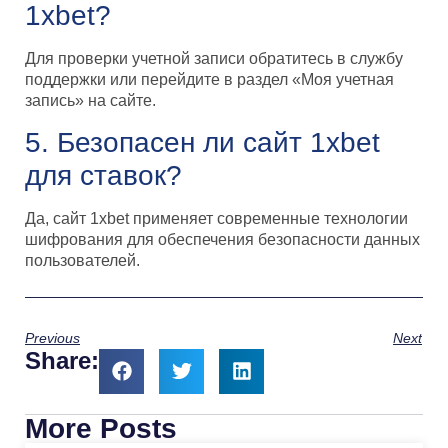
1xbet?
Для проверки учетной записи обратитесь в службу
поддержки или перейдите в раздел «Моя учетная
запись» на сайте.
5. Безопасен ли сайт 1xbet
для ставок?
Да, сайт 1xbet применяет современные технологии
шифрования для обеспечения безопасности данных
пользователей.
Previous
Next
Share:
More Posts