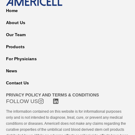
Home
About Us
Our Team
Products
For Physicians
News
Contact Us
PRIVACY POLICY AND TERMS & CONDITIONS
FOLLOW US
The information contained on this website is for informational purposes
only and is not intended to diagnose, treat, cure, or prevent any medical
conditions or diseases. Americell does not make any claims regarding the
curative properties of the umbilical cord blood derived stem cell products