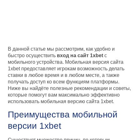
1xbet вход на сайт:
наши рекомендации по
мобильной версии
В данной статье мы рассмотрим, как удобно и
быстро осуществить
вход на сайт 1xbet
с
мобильного устройства. Мобильная версия сайта
1xbet предоставляет игрокам возможность делать
ставки в любое время и в любом месте, а также
получать доступ ко всем функциям платформы.
Ниже вы найдёте полезные рекомендации и советы,
которые помогут вам максимально эффективно
использовать мобильная версию сайта 1xbet.
Преимущества мобильной
версии 1xbet
Существует множество причин, по которым