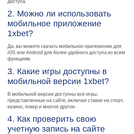
доступа.
2. Можно ли использовать
мобильное приложение
1xbet?
Да, вы можете скачать мобильное приложение для
iOS или Android для более удобного доступа ко всем
функциям.
3. Какие игры доступны в
мобильной версии 1xbet?
В мобильной версии доступны все игры,
представленные на сайте, включая ставки на спорт,
казино, покер и многое другое.
4. Как проверить свою
учетную запись на сайте