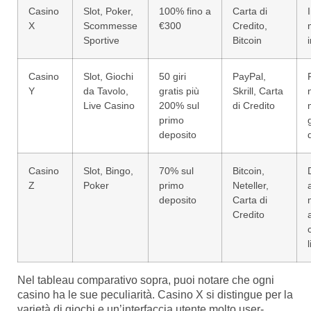
Casino
Slot, Poker,
100% fino a
Carta di
X
Scommesse
€300
Credito,
Sportive
Bitcoin
Casino
Slot, Giochi
50 giri
PayPal,
Y
da Tavolo,
gratis più
Skrill, Carta
Live Casino
200% sul
di Credito
primo
deposito
Casino
Slot, Bingo,
70% sul
Bitcoin,
Z
Poker
primo
Neteller,
deposito
Carta di
Credito
Nel tableau comparativo sopra, puoi notare che ogni
casino ha le sue peculiarità. Casino X si distingue per la
varietà di giochi e un’interfaccia utente molto user-