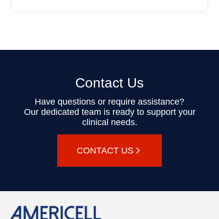
Contact Us
Have questions or require assistance?
Our dedicated team is ready to support your
clinical needs.
CONTACT US