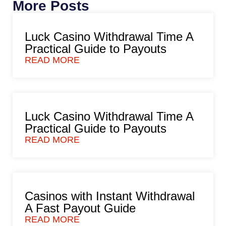
More Posts
Luck Casino Withdrawal Time A
Practical Guide to Payouts
READ MORE
Luck Casino Withdrawal Time A
Practical Guide to Payouts
READ MORE
Casinos with Instant Withdrawal
A Fast Payout Guide
READ MORE