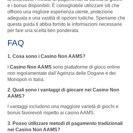
e i bonus disponibili. È consigliabile utilizzare siti che
offrono una migliore esperienza utente, protezione
adeguata e una vastità di opzioni ludiche. Speriamo che
questa guida ti abbia fornito le informazioni necessarie
per fare una scelta ben ponderata.
FAQ
1. Cosa sono i Casino Non AAMS?
I
Casino Non AAMS
sono piattaforme di gioco online
non regolamentate dall’Agenzia delle Dogane e dei
Monopoli in Italia.
2. Quali sono i vantaggi di giocare nei Casino Non
AAMS?
I vantaggi includono una maggiore varietà di giochi e
bonus favorevoli rispetto ai casino AAMS.
3. Posso utilizzare metodi di pagamento tradizionali
nei Casino Non AAMS?