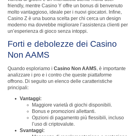
friendly, mentre Casino Y offre un bonus di benvenuto
molto vantaggioso, ideale per i nuovi giocatori. Infine,
Casino Z è una buona scelta per chi cerca un design
moderno ma dovrebbe migliorare l’assistenza clienti per
un’esperienza di gioco senza intoppi.
Forti e debolezze dei Casino
Non AAMS
Quando esploriamo i
Casino Non AAMS
, è importante
analizzare i pro e i contro che queste piattaforme
offrono. Di seguito un elenco delle caratteristiche
principali:
Vantaggi:
Maggiore varietà di giochi disponibili.
Bonus e promozioni allettanti.
Opzioni di pagamento più flessibili, incluso
l’uso di criptovalute.
Svantaggi: