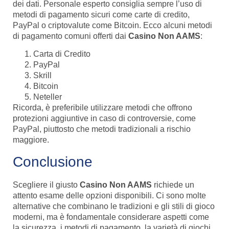
dei dati. Personale esperto consiglia sempre l’uso di
metodi di pagamento sicuri come carte di credito,
PayPal o criptovalute come Bitcoin. Ecco alcuni metodi
di pagamento comuni offerti dai
Casino Non AAMS
:
Carta di Credito
PayPal
Skrill
Bitcoin
Neteller
Ricorda, è preferibile utilizzare metodi che offrono
protezioni aggiuntive in caso di controversie, come
PayPal, piuttosto che metodi tradizionali a rischio
maggiore.
Conclusione
Scegliere il giusto
Casino Non AAMS
richiede un
attento esame delle opzioni disponibili. Ci sono molte
alternative che combinano le tradizioni e gli stili di gioco
moderni, ma è fondamentale considerare aspetti come
la sicurezza, i metodi di pagamento, la varietà di giochi