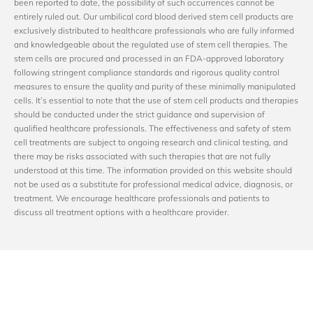
been reported to date, the possibility of such occurrences cannot be
entirely ruled out. Our umbilical cord blood derived stem cell products are
exclusively distributed to healthcare professionals who are fully informed
and knowledgeable about the regulated use of stem cell therapies. The
stem cells are procured and processed in an FDA-approved laboratory
following stringent compliance standards and rigorous quality control
measures to ensure the quality and purity of these minimally manipulated
cells. It’s essential to note that the use of stem cell products and therapies
should be conducted under the strict guidance and supervision of
qualified healthcare professionals. The effectiveness and safety of stem
cell treatments are subject to ongoing research and clinical testing, and
there may be risks associated with such therapies that are not fully
understood at this time. The information provided on this website should
not be used as a substitute for professional medical advice, diagnosis, or
treatment. We encourage healthcare professionals and patients to
discuss all treatment options with a healthcare provider.