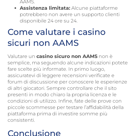
AAMS.
Assistenza limitata:
Alcune piattaforme
potrebbero non avere un supporto clienti
disponibile 24 ore su 24.
Come valutare i casino
sicuri non AAMS
Valutare un
casino sicuro non AAMS
non è
semplice, ma seguendo alcune indicazioni potete
fare scelte più informate. In primo luogo,
assicuratevi di leggere recensioni verificate e
forum di discussione per conoscere le esperienze
di altri giocatori. Sempre controllare che il sito
presenti in modo chiaro la propria licenza e le
condizioni di utilizzo. Infine, fate delle prove con
piccole scommesse per testare l’affidabilità della
piattaforma prima di investire somme più
consistenti.
Conclusione