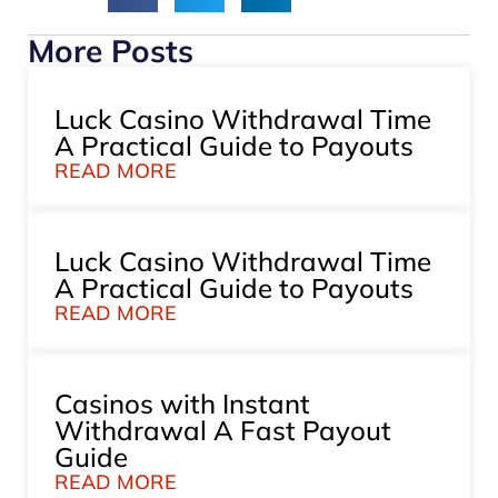
More Posts
Luck Casino Withdrawal Time
A Practical Guide to Payouts
READ MORE
Luck Casino Withdrawal Time
A Practical Guide to Payouts
READ MORE
Casinos with Instant
Withdrawal A Fast Payout
Guide
READ MORE