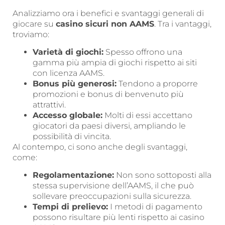
Analizziamo ora i benefici e svantaggi generali di
giocare su
casino sicuri non AAMS
. Tra i vantaggi,
troviamo:
Varietà di giochi:
Spesso offrono una
gamma più ampia di giochi rispetto ai siti
con licenza AAMS.
Bonus più generosi:
Tendono a proporre
promozioni e bonus di benvenuto più
attrattivi.
Accesso globale:
Molti di essi accettano
giocatori da paesi diversi, ampliando le
possibilità di vincita.
Al contempo, ci sono anche degli svantaggi,
come:
Regolamentazione:
Non sono sottoposti alla
stessa supervisione dell’AAMS, il che può
sollevare preoccupazioni sulla sicurezza.
Tempi di prelievo:
I metodi di pagamento
possono risultare più lenti rispetto ai casino