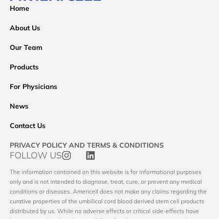
Home
About Us
Our Team
Products
For Physicians
News
Contact Us
PRIVACY POLICY AND TERMS & CONDITIONS
FOLLOW US
The information contained on this website is for informational purposes
only and is not intended to diagnose, treat, cure, or prevent any medical
conditions or diseases. Americell does not make any claims regarding the
curative properties of the umbilical cord blood derived stem cell products
distributed by us. While no adverse effects or critical side-effects have