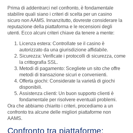
Prima di addentrarci nel confronto, è fondamentale
stabilire quali siano i criteri di scelta per un casino
sicuro non AAMS. Innanzitutto, dovreste considerare la
reputazione della piattaforma e le recensioni degli
utenti. Ecco alcuni criteri chiave da tenere a mente:
Licenza estera: Controllate se il casino è
autorizzato da una giurisdizione affidabile.
Sicurezza: Verificate i protocolli di sicurezza, come
la crittografia SSL.
Metodi di pagamento: Scegliete un sito che offre
metodi di transazione sicuri e convenienti.
Offerta giochi: Considerate la varietà di giochi
disponibili.
Assistenza clienti: Un buon supporto clienti è
fondamentale per risolvere eventuali problemi.
Ora che abbiamo chiarito i criteri, procediamo a un
confronto tra alcune delle migliori piattaforme non
AAMS.
Confronto tra piattaforme: