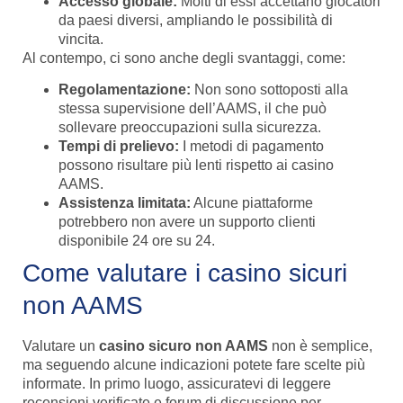
Accesso globale:
Molti di essi accettano giocatori
da paesi diversi, ampliando le possibilità di
vincita.
Al contempo, ci sono anche degli svantaggi, come:
Regolamentazione:
Non sono sottoposti alla
stessa supervisione dell’AAMS, il che può
sollevare preoccupazioni sulla sicurezza.
Tempi di prelievo:
I metodi di pagamento
possono risultare più lenti rispetto ai casino
AAMS.
Assistenza limitata:
Alcune piattaforme
potrebbero non avere un supporto clienti
disponibile 24 ore su 24.
Come valutare i casino sicuri
non AAMS
Valutare un
casino sicuro non AAMS
non è semplice,
ma seguendo alcune indicazioni potete fare scelte più
informate. In primo luogo, assicuratevi di leggere
recensioni verificate e forum di discussione per