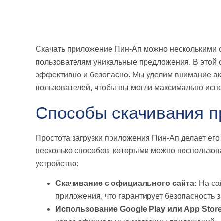
пользоват
Скачать приложение Пин-Ап можно несколькими с
пользователям уникальные предложения. В этой с
эффективно и безопасно. Мы уделим внимание а
пользователей, чтобы вы могли максимально испо
Способы скачивания п
Простота загрузки приложения Пин-Ап делает его
несколько способов, которыми можно воспользов
устройство:
Скачивание с официального сайта:
На са
приложения, что гарантирует безопасность з
Использование Google Play или App Store