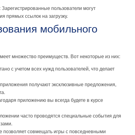
:
Зарегистрированные пользователи могут
ия прямых ссылок на загрузку.
зования мобильного
еет множество преимуществ. Вот некоторые из них:
но с учетом всех нужд пользователей, что делает
приложения получают эксклюзивные предложения,
та.
годаря приложению вы всегда будете в курсе
ложении часто проводятся специальные события для
зами.
 позволяет совмещать игры с повседневными