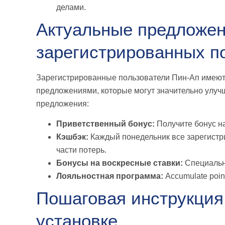
делами.
Актуальные предложен
зарегистрированных п
Зарегистрированные пользователи Пин-Ап имеют
предложениями, которые могут значительно улучш
предложения:
Приветственный бонус:
Получите бонус н
Кэшбэк:
Каждый понедельник все зарегистр
части потерь.
Бонусы на воскресные ставки:
Специальн
Лояльностная программа:
Accumulate point
Пошаговая инструкция
установке