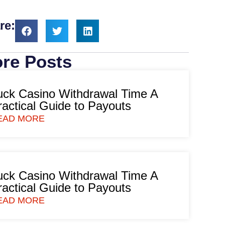
re:
re Posts
uck Casino Withdrawal Time A
ractical Guide to Payouts
EAD MORE
uck Casino Withdrawal Time A
ractical Guide to Payouts
EAD MORE