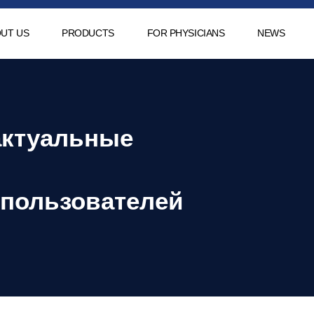
UT US
PRODUCTS
FOR PHYSICIANS
NEWS
 актуальные
 пользователей