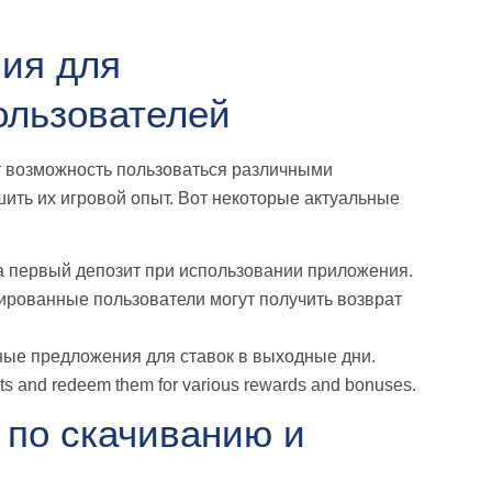
ия для
ользователей
 возможность пользоваться различными
ить их игровой опыт. Вот некоторые актуальные
а первый депозит при использовании приложения.
ированные пользователи могут получить возврат
ые предложения для ставок в выходные дни.
s and redeem them for various rewards and bonuses.
 по скачиванию и