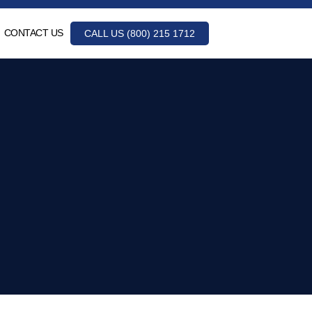
CONTACT US
CALL US (800) 215 1712