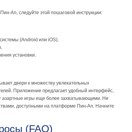
Пин-Ап, следуйте этой пошаговой инструкции:
истемы (Android или iOS).
.
ения установки.
ывает двери к множеству увлекательных
телей. Приложение предлагает удобный интерфейс,
ет азартные игры еще более захватывающими. Не
ствами, доступными на платформе Пин-Ап. Начните
росы (FAQ)