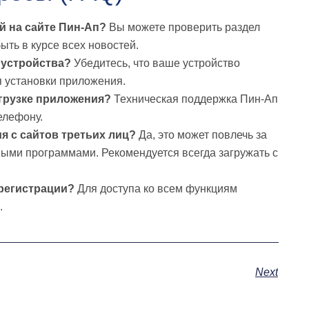
й на сайте Пин-Ап?
Вы можете проверить раздел
ыть в курсе всех новостей.
 устройства?
Убедитесь, что ваше устройство
 установки приложения.
грузке приложения?
Техническая поддержка Пин-Ап
елефону.
я с сайтов третьих лиц?
Да, это может повлечь за
ными программами. Рекомендуется всегда загружать с
 регистрации?
Для доступа ко всем функциям
.
Next