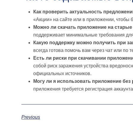
Как проверить актуальность предложени
«Акции» на сайте или в приложении, чтобы б
Можно ли скачать приложение на старые
поддерживает минимальные требования для
Какую поддержку можно получить при за
всегда готова помочь вам через чат или по т
Есть ли риски при скачивании приложени
собой риск заражения устройства вредонос
официальных источников.
Могу ли я использовать приложение без
приложения требуется регистрация аккаунта
Previous