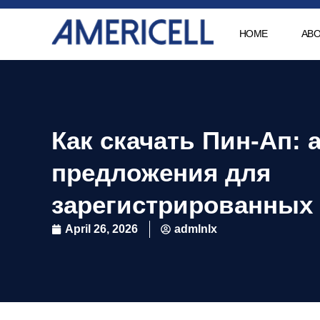
HOME
ABO
Как скачать Пин-Ап:
предложения для
зарегистрированных
April 26, 2026
admlnlx