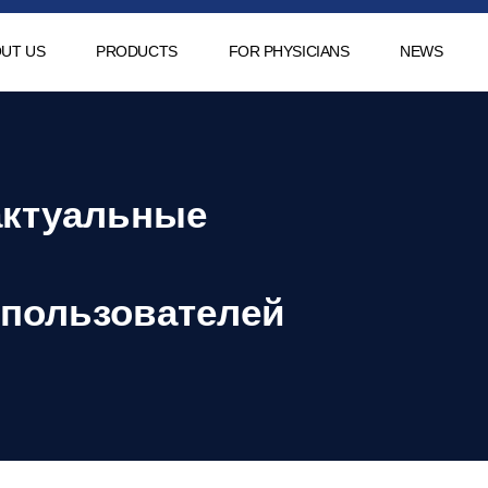
UT US
PRODUCTS
FOR PHYSICIANS
NEWS
 актуальные
 пользователей