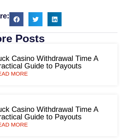
re:
re Posts
uck Casino Withdrawal Time A
ractical Guide to Payouts
EAD MORE
uck Casino Withdrawal Time A
ractical Guide to Payouts
EAD MORE