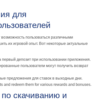
ия для
ользователей
 возможность пользоваться различными
ить их игровой опыт. Вот некоторые актуальные
а первый депозит при использовании приложения.
ированные пользователи могут получить возврат
ые предложения для ставок в выходные дни.
s and redeem them for various rewards and bonuses.
 по скачиванию и