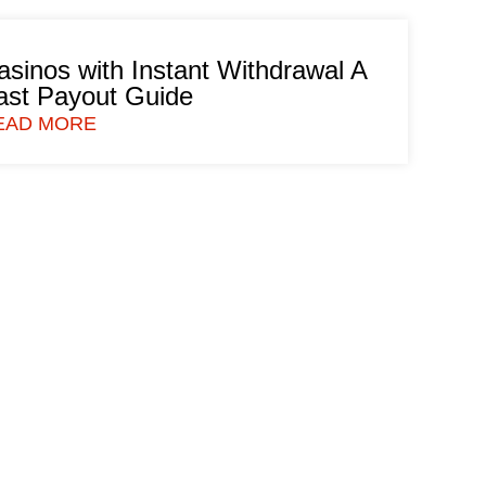
asinos with Instant Withdrawal A
ast Payout Guide
EAD MORE