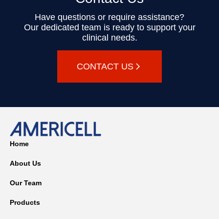
Have questions or require assistance?
Our dedicated team is ready to support your
clinical needs.
CONTACT US
Home
About Us
Our Team
Products