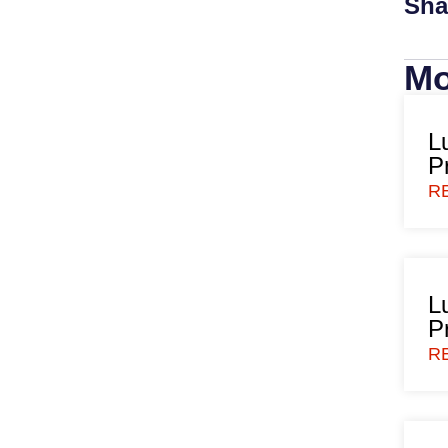
Sha
Mo
L
ые
P
R
и через
L
ициальный
P
R