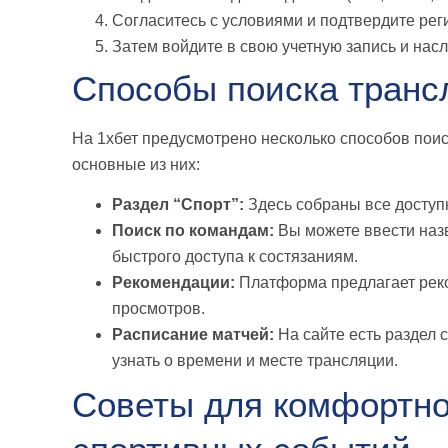
Согласитесь с условиями и подтвердите рег
Затем войдите в свою учетную запись и нас
Способы поиска транс
На 1хбет предусмотрено несколько способов пои
основные из них:
Раздел “Спорт”:
Здесь собраны все доступ
Поиск по командам:
Вы можете ввести наз
быстрого доступа к состязаниям.
Рекомендации:
Платформа предлагает реко
просмотров.
Расписание матчей:
На сайте есть раздел 
узнать о времени и месте трансляции.
Советы для комфортно