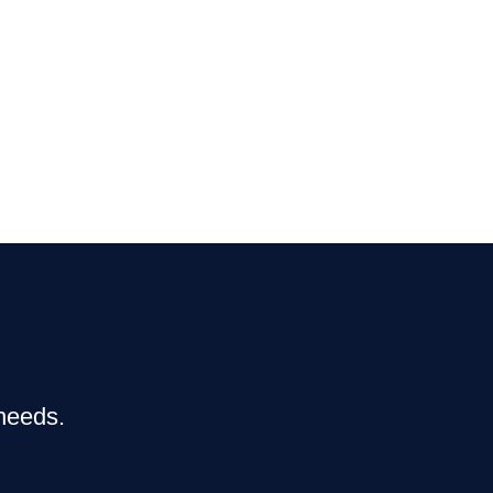
 needs.