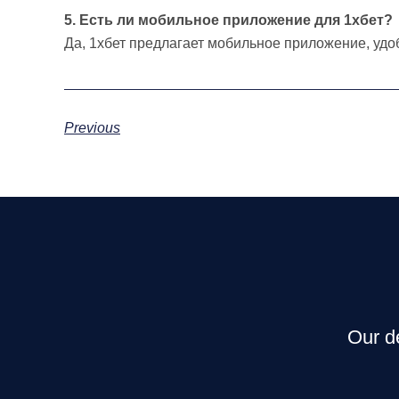
5. Есть ли мобильное приложение для 1хбет?
Да, 1хбет предлагает мобильное приложение, уд
Previous
Our de