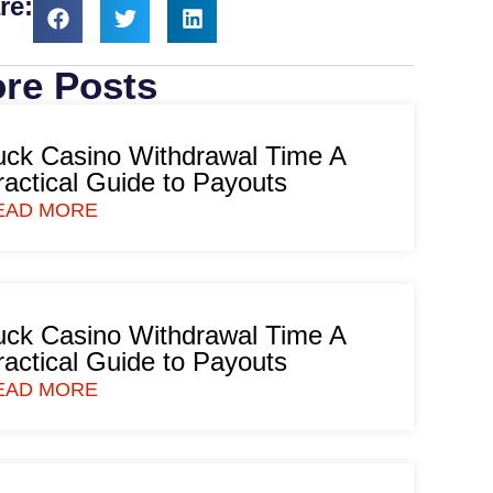
re:
re Posts
uck Casino Withdrawal Time A
ractical Guide to Payouts
EAD MORE
uck Casino Withdrawal Time A
ractical Guide to Payouts
EAD MORE