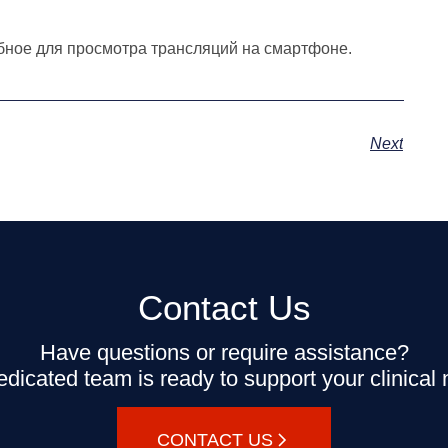
обное для просмотра трансляций на смартфоне.
Next
Contact Us
Have questions or require assistance?
dicated team is ready to support your clinical
CONTACT US