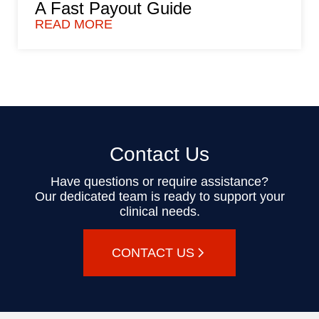
A Fast Payout Guide
READ MORE
Contact Us
Have questions or require assistance?
Our dedicated team is ready to support your
clinical needs.
CONTACT US