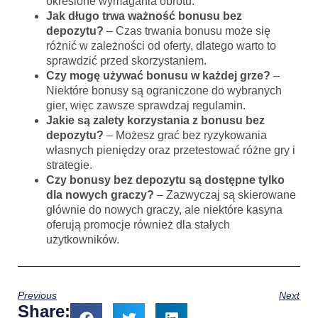
określone wymagania obrotu.
Jak długo trwa ważność bonusu bez
depozytu?
– Czas trwania bonusu może się
różnić w zależności od oferty, dlatego warto to
sprawdzić przed skorzystaniem.
Czy mogę używać bonusu w każdej grze?
–
Niektóre bonusy są ograniczone do wybranych
gier, więc zawsze sprawdzaj regulamin.
Jakie są zalety korzystania z bonusu bez
depozytu?
– Możesz grać bez ryzykowania
własnych pieniędzy oraz przetestować różne gry i
strategie.
Czy bonusy bez depozytu są dostępne tylko
dla nowych graczy?
– Zazwyczaj są skierowane
głównie do nowych graczy, ale niektóre kasyna
oferują promocje również dla stałych
użytkowników.
Previous
Next
Share: